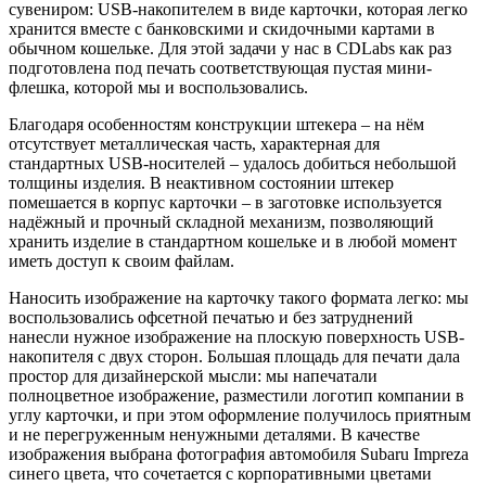
сувениром: USB-накопителем в виде карточки, которая легко
хранится вместе с банковскими и скидочными картами в
обычном кошельке. Для этой задачи у нас в CDLabs как раз
подготовлена под печать соответствующая пустая мини-
флешка, которой мы и воспользовались.
Благодаря особенностям конструкции штекера – на нём
отсутствует металлическая часть, характерная для
стандартных USB-носителей – удалось добиться небольшой
толщины изделия. В неактивном состоянии штекер
помешается в корпус карточки – в заготовке используется
надёжный и прочный складной механизм, позволяющий
хранить изделие в стандартном кошельке и в любой момент
иметь доступ к своим файлам.
Наносить изображение на карточку такого формата легко: мы
воспользовались офсетной печатью и без затруднений
нанесли нужное изображение на плоскую поверхность USB-
накопителя с двух сторон. Большая площадь для печати дала
простор для дизайнерской мысли: мы напечатали
полноцветное изображение, разместили логотип компании в
углу карточки, и при этом оформление получилось приятным
и не перегруженным ненужными деталями. В качестве
изображения выбрана фотография автомобиля Subaru Impreza
синего цвета, что сочетается с корпоративными цветами