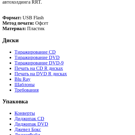
автохолдинга RRT.
Формат:
USB Flash
Метод печати:
Офсет
Материал:
Пластик
Диски
Тиражирование CD
Тиражирование DVD
Тиражирование DVD-9
Печать на CD R дисках
Печать на DVD R дисках
Blu Ray
Шаблоны
Требования
Упаковка
Конверты
Диджипак CD
Диджипак DVD
Джевел Бокс
ДиджиФайл