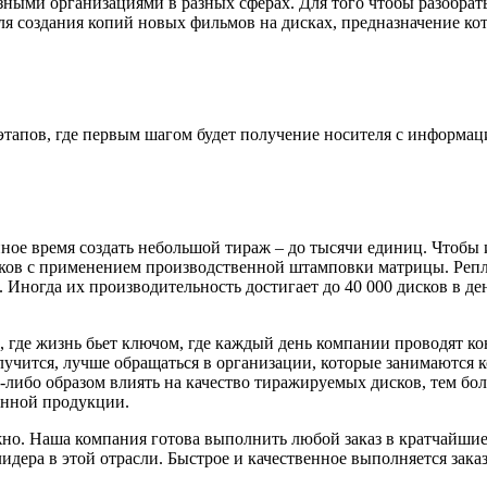
ными организациями в разных сферах. Для того чтобы разобрат
ля создания копий новых фильмов на дисках, предназначение ко
этапов, где первым шагом будет получение носителя с информаци
нное время создать небольшой тираж – до тысячи единиц. Чтоб
исков с применением производственной штамповки матрицы. Реп
 Иногда их производительность достигает до 40 000 дисков в де
 где жизнь бьет ключом, где каждый день компании проводят ко
олучится, лучше обращаться в организации, которые занимаются
либо образом влиять на качество тиражируемых дисков, тем бол
енной продукции.
жно. Наша компания готова выполнить любой заказ в кратчайши
лидера в этой отрасли. Быстрое и качественное выполняется зак