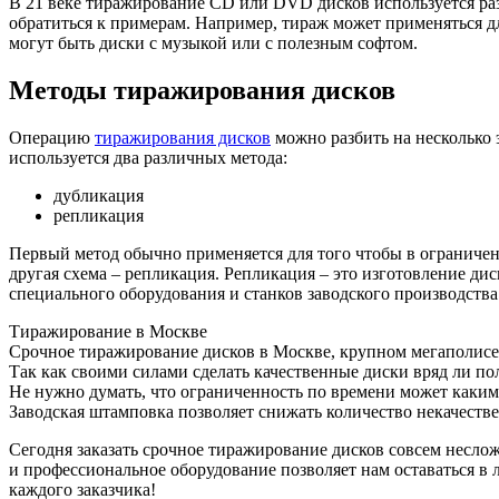
В 21 веке тиражирование CD или DVD дисков используется раз
обратиться к примерам. Например, тираж может применяться д
могут быть диски с музыкой или с полезным софтом.
Методы тиражирования дисков
Операцию
тиражирования дисков
можно разбить на несколько 
используется два различных метода:
дубликация
репликация
Первый метод обычно применяется для того чтобы в ограниче
другая схема – репликация. Репликация – это изготовление д
специального оборудования и станков заводского производства.
Тиражирование в Москве
Срочное тиражирование дисков в Москве, крупном мегаполисе,
Так как своими силами сделать качественные диски вряд ли п
Не нужно думать, что ограниченность по времени может каким-
Заводская штамповка позволяет снижать количество некачеств
Сегодня заказать срочное тиражирование дисков совсем несло
и профессиональное оборудование позволяет нам оставаться в 
каждого заказчика!