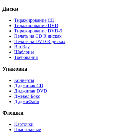
Диски
Тиражирование CD
Тиражирование DVD
Тиражирование DVD-9
Печать на CD R дисках
Печать на DVD R дисках
Blu Ray
Шаблоны
Требования
Упаковка
Конверты
Диджипак CD
Диджипак DVD
Джевел Бокс
ДиджиФайл
Флешки
Карточки
Пластиковые