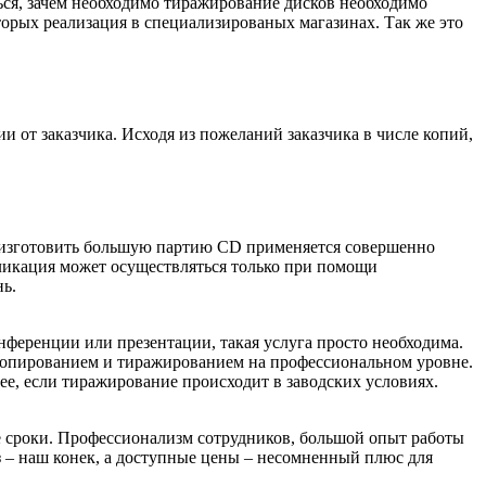
ься, зачем необходимо тиражирование дисков необходимо
торых реализация в специализированых магазинах. Так же это
и от заказчика. Исходя из пожеланий заказчика в числе копий,
ы изготовить большую партию CD применяется совершенно
ликация может осуществляться только при помощи
нь.
нференции или презентации, такая услуга просто необходима.
 копированием и тиражированием на профессиональном уровне.
ее, если тиражирование происходит в заводских условиях.
е сроки. Профессионализм сотрудников, большой опыт работы
аз – наш конек, а доступные цены – несомненный плюс для