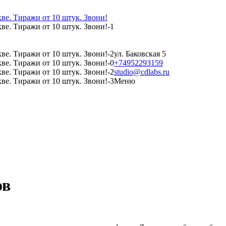
ул. Баковская 5
+74952293159
studio@cdlabs.ru
Меню
ов